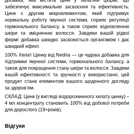
добавка, яка містить цинк у хелатній формі, що
забезпечує максимальне засвоєння та ефективність.
Цинк є другим мікроелементом, який підтримує
нормальну роботу імунної системи, сприяє регуляції
гормонального балансу, а також сприяє відновленню
шкіри та зміцненню волосся. Завдяки вашій рідкої
формі добавка швидко засвоюється організмом і дає
швидкий ефект.
100% Хелат Цинку від Nedria — це чудова добавка для
підтримки імунної системи, гормонального балансу, а
також для покращення стану шкіри та волосся. Завдяки
вашій ефективності та зручності у використанні, цей
продукт стане елементом вашого щоденного догляду
за здоров'ям.
СКЛАД: Цинк (у вигляді водорозчинного хелату цинку) –
4 мл концентрату становить 100% від добової потреби
для дорослого (19+років).
Відгуки