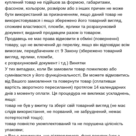
куплений товар не підійшов за формою, габаритами,
фасоном, кольором, розміром або з інших причин не може
бути використаний за призначенням, якщо даний товар не
використовувався і якщо збережено його товарний вигляд,
споживчі властивості, пломби, ярлики та розрахунковий
документ, виданий продавцем разом із товаром.
Продавець не має права відмовити в обміні (поверненні)
товару, що не включений до переліку, якщо він відповідає всім
вимогам, передбаченим ст. 9 Закону (збережено товарний
вигляд, ярлики, пломби,
є розрахунковий документ і т.д.) Винятки
У тих випадках, коли Ви замовили товар помилково або
сумніваєтеся у його функціональності, Ви можете відмовитись
від Вашого замовлення та повернути товар (сплативши
вартість зворотного пересилання) протягом 14 календарних
днів з моменту оплати. Ця процедура не викликає ускладнень,
якщо:
товар не був у вжитку та зберіг свій товарний вигляд (не має
слідів використання, не порваний, не забруднений, немає
потертостей тощо);
товар повністю укомплектований та не порушена цілісність
упаковки;
у Вас є документи, що підтверджують факт покупки.(чек з