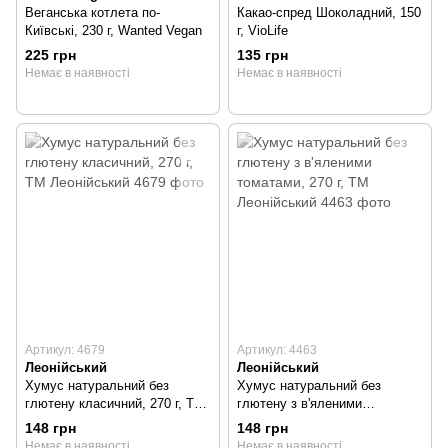
Веганська котлета по-
Какао-спред Шоколадний, 150
Київські, 230 г, Wanted Vegan
г, VioLife
225 грн
135 грн
Немає в наявності
Немає в наявності
Артикул: 4679
Артикул: 4463
Леонійський
Леонійський
Хумус натуральний без
Хумус натуральний без
глютену класичний, 270 г, ТМ
глютену з в'яленими
Леонійський
томатами, 270 г, ТМ
148 грн
148 грн
Леонійський
Немає в наявності
Немає в наявності