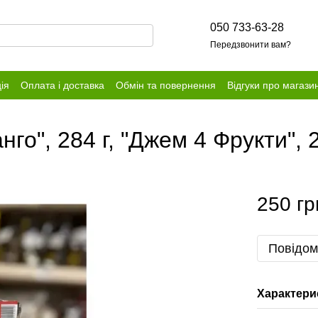
050 733-63-28
Передзвонити вам?
ія
Оплата і доставка
Обмін та повернення
Відгуки про магази
о", 284 г, "Джем 4 Фрукти", 2
250 гр
Повідом
Характери