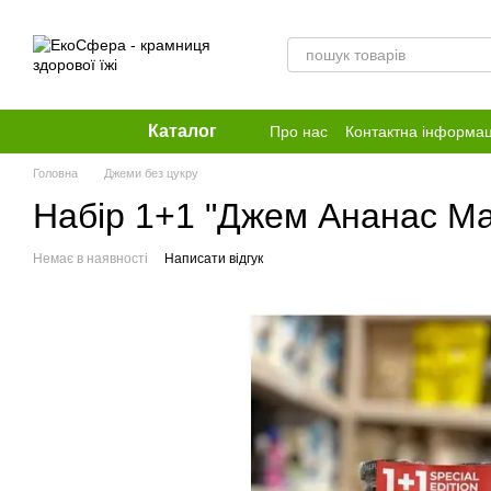
Перейти до основного контенту
Каталог
Про нас
Контактна інформац
Головна
Джеми без цукру
Набір 1+1 "Джем Ананас Манг
Немає в наявності
Написати відгук