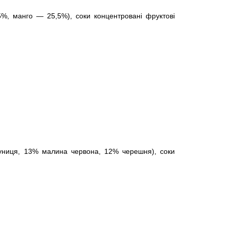
%, манго — 25,5%), соки концентровані фруктові
униця, 13% малина червона, 12% черешня), с
оки
.