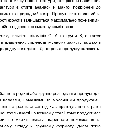
ктів та м'яку ніжної текстури, створюючи насичений
ептури є стиглі ананаси й манго, подрібнені до
ромат та природний колір. Продукт виготовлений за
ивості фруктів залишаються максимально поживними.
онійно підкреслює смакову комбінацію.
ику кількість вітамінів С, А та групи В, а також
ь травлення, сприяють імунному захисту та дають
риродну солодкість. До переваг продукту належать:
;
обання в родині або зручно розподіляти продукт для
и напоями, намазками та молочними продуктами,
і він не розтікається під час приготування страв і
є контроль якості на кожному етапі, тому продукт має
тей, не містить вмісту тваринного походження та
уманому складу й зручному формату, джем легко