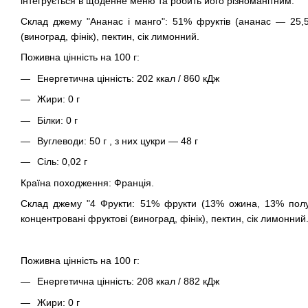
інтегрується в щоденне меню та робить його різноманітним.
Склад джему "Ананас і манго": 51% фруктів (ананас — 25,5
(виноград, фінік), пектин, сік лимонний.
Поживна цінність на 100 г:
Енергетична цінність: 202 ккал / 860 кДж
Жири: 0 г
Білки: 0 г
Вуглеводи: 50 г , з них цукри — 48 г
Сіль: 0,02 г
Країна походження: Франція.
Склад джему "4 Фрукти
: 51% фрукти (13% ожина, 13% пол
концентровані фруктові (виноград, фінік), пектин, сік лимонний
Поживна цінність на 100 г:
Енергетична цінність: 208 ккал / 882 кДж
Жири: 0 г