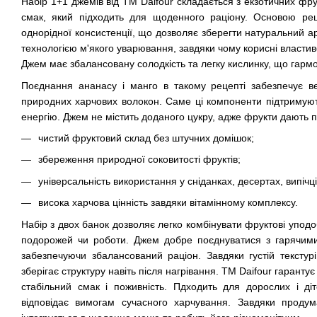
Набір 1+1 джемів від ТМ Daifour складається з екзотичних фру
смак, який підходить для щоденного раціону. Основою рец
однорідної консистенції, що дозволяє зберегти натуральний а
технологією м'якого уварювання, завдяки чому корисні власт
Джем має збалансовану солодкість та легку кислинку, що гарм
Поєднання ананасу і манго в такому рецепті забезпечує вел
природних харчових волокон. Саме ці компоненти підтримуют
енергію. Джем не містить доданого цукру, адже фрукти дають п
чистий фруктовий склад без штучних домішок;
збереження природної соковитості фруктів;
універсальність використання у сніданках, десертах, випічці
висока харчова цінність завдяки вітамінному комплексу.
Набір з двох банок дозволяє легко комбінувати фруктові упод
подорожей чи роботи. Джем добре поєднуватися з гарячим
забезпечуючи збалансований раціон. Завдяки густій ​​текстур
зберігає структуру навіть після нагрівання. ТМ Daifour гаранту
стабільний смак і поживність. Пдходить для дорослих і ді
відповідає вимогам сучасного харчування. Завдяки прод