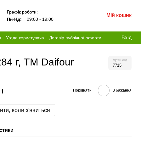
Графік роботи:
Мій кошик
Пн-Нд:
09:00 - 19:00
Вхід
н
Угода користувача
Договір публічної оферти
84 г, ТМ Daifour
Артикул
7715
н
Порівняти
В бажання
ити, коли з'явиться
стики