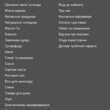
Органічні овочі та ягоди
Вхід до кабінету
М'ясні вироби
Про нас
Веганська продукція
Контактна інформація
Натуральні солодощі
Оплата і доставка
Масло Гхі
Обмін та повернення
Бакалія
Відгуки про магазин
Замінники цукру
Угода користувача
Суперфуди
Договір публічної оферти
Напої
Спеції та приправи
Соуси
Горіхові пасти
Рослинні олії
Все для шоколаду
Снеки
Товари для дому
Оцет
Безглютенові напівфабрикати