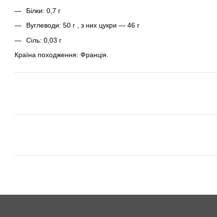
Білки: 0,7 г
Вуглеводи: 50 г , з них цукри — 46 г
Сіль: 0,03 г
Країна походження: Франція.