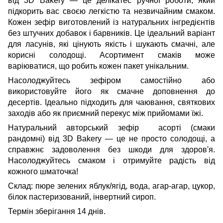
від 3D Bakery — це делікатес ручної роботи, який
підкорить вас своєю легкістю та незвичайним смаком.
Кожен зефір виготовлений із натуральних інгредієнтів
без штучних добавок і барвників. Це ідеальний варіант
для ласунів, які цінують якість і шукають смачні, але
корисні солодощі. Асортимент смаків може
варіюватися, що робить кожен пакет унікальним.
Насолоджуйтесь зефіром самостійно або
використовуйте його як смачне доповнення до
десертів. Ідеально підходить для чаювання, святкових
заходів або як приємний перекус між прийомами їжі.
Натуральний авторський зефір асорті (смаки
рандомні) від 3D Bakery — це не просто солодощі, а
справжнє задоволення без шкоди для здоров'я.
Насолоджуйтесь смаком і отримуйте радість від
кожного шматочка!
Склад: пюре зелених яблук/ягід, вода, агар-агар, цукор,
білок пастеризований, інвертний сироп.
Термін зберігання 14 днів.