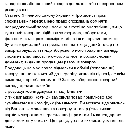
за вартістю або на інший товар з доплатою або поверненням
різниці в ціні
Статтею 9 чинного Закону України «Про захист прав
споживачів» передбачено право споживача обміняти
непродовольчий товар належної якості на аналогічний, якщо
куплений товар не підійшов за формою, габаритами,
фасоном, кольором, розміром або з інших причин не може
бути використаний за призначенням, якщо даний товар не
використовувався і якщо збережено його товарний вигляд,
споживчі властивості, пломби, ярлики та розрахунковий
документ, виданий продавцем разом із товаром.
Продавець не має права відмовити в обміні (поверненні)
товару, що не включений до переліку, якщо він відповідає всім
вимогам, передбаченим ст. 9 Закону (збережено товарний
вигляд, ярлики, пломби,
є розрахунковий документ і т.д.) Винятки
У тих випадках, коли Ви замовили товар помилково або
сумніваєтеся у його функціональності, Ви можете відмовитись
від Вашого замовлення та повернути товар (сплативши
вартість зворотного пересилання) протягом 14 календарних
днів з моменту оплати. Ця процедура не викликає ускладнень,
якщо: