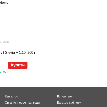
л: 7028
t Stevia + 1:10, 200 г
Купити
вності
Каталог
Клієнтам
Органічні овочі та ягоди
Вхід до кабінету