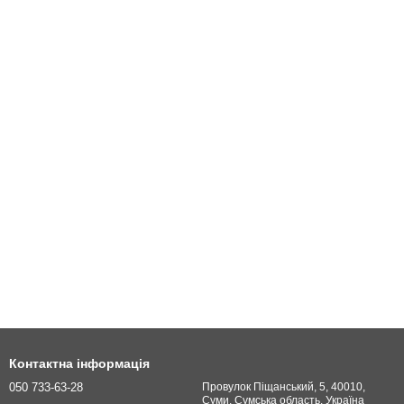
Контактна інформація
050 733-63-28
Провулок Піщанський, 5, 40010,
Суми, Сумська область, Україна