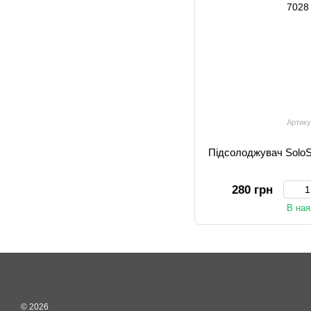
Артику
Підсолоджувач SoloSvi
280 грн
В ная
© 2026