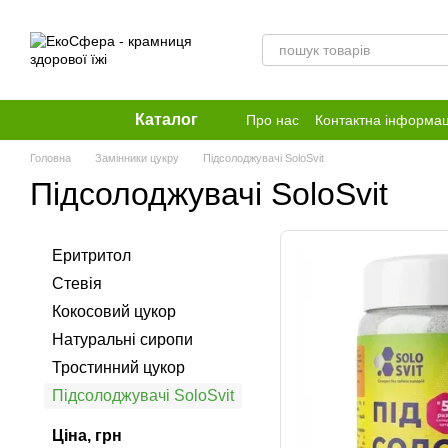
Перейти до основного контенту
Каталог
Про нас
Контактна інформац
Головна
Замінники цукру
Підсолоджувачі SoloSvit
Підсолоджувачі SoloSvit
Еритритол
Стевія
Кокосовий цукор
Натуральні сиропи
Тростинний цукор
Підсолоджувачі SoloSvit
Ціна, грн