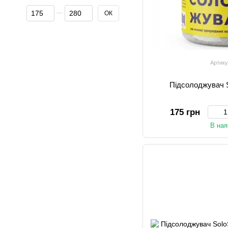
Від Ціна, грн
До Ціна, грн
ОК
Артику
Підсолоджувач So
175 грн
В ная