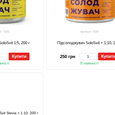
л: 7025
Артикул: 7026
loSvit 1:5, 200 г
Підсолоджувач SoloSvit + 1:10, 2
Купити
Купит
250 грн
вності
В наявності