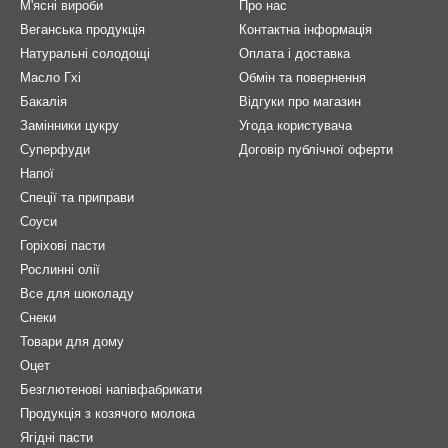
М'ясні вироби
Про нас
Веганська продукція
Контактна інформація
Натуральні солодощі
Оплата і доставка
Масло Гхі
Обмін та повернення
Бакалія
Відгуки про магазин
Замінники цукру
Угода користувача
Суперфуди
Договір публічної оферти
Напої
Спеції та приправи
Соуси
Горіхові пасти
Рослинні олії
Все для шоколаду
Снеки
Товари для дому
Оцет
Безглютенові напівфабрикати
Продукція з козячого молока
Ягідні пасти