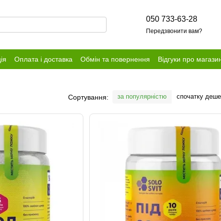
050 733-63-28
Передзвонити вам?
ія
Оплата і доставка
Обмін та повернення
Відгуки про магази
за популярністю
спочатку деш
Сортування: