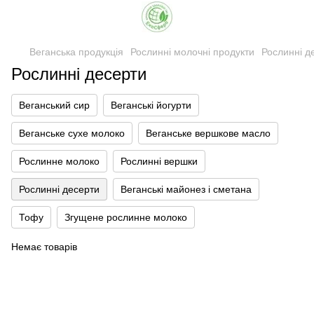
Веганська продукція
Рослинні молочні продукти
Рослинні д
Рослинні десерти
Веганський сир
Веганські йогурти
Веганське сухе молоко
Веганське вершкове масло
Рослинне молоко
Рослинні вершки
Рослинні десерти
Веганські майонез і сметана
Тофу
Згущене рослинне молоко
Немає товарів