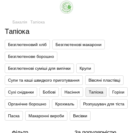
Бакалія
Тапіока
Тапіока
Безглютеновий хліб
Безглютенові макарони
Безглютенове борошно
Безглютенові суміші для випічки
Крупи
Супи та каші швидкого приготування
Вівсяні пластівці
Сухі сніданки
Бобові
Насіння
Тапіока
Горіхи
Органічне борошно
Крохмаль
Розпушувач для тіста
Паска
Макаронні вироби
Висівки
Фільтр
За популярністю