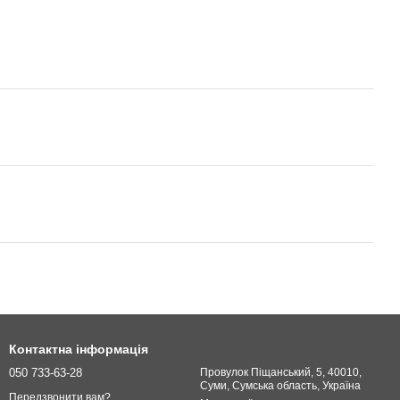
Контактна інформація
050 733-63-28
Провулок Піщанський, 5, 40010,
Суми, Сумська область, Україна
Передзвонити вам?