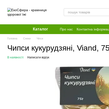
Перейти до основного контенту
Каталог
Про нас
Контактна інформац
Головна
Снеки
Чіпси
Чипси кукурудзяні, Viand, 75
В наявності
Написати відгук