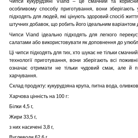
Чипси кукурудзяні Viand – це смачний та корисний
особливому способу приготування, вони зберігають у
підходять для людей, які цінують здоровий спосіб житт
штучних добавок, що робить його ідеальним варіантом д
Чипси Viand ідеально підходять для легкого перекус
салатами або використовувати як доповнення до улюбл
Ці чипси підходять для тих, хто шукає не тільки смачни
технології приготування, вони зберігають всі поживн
означає отримати не тільки чудовий смак, але й п
харчування.
Склад продукту: кукурудзяна крупа, питна вода, оливков
Харчова цінність на 100 г:
Білки 4,5 г,
Жири 33,5 г,
з них насичені 3,8 г,
Вуглеводи 62,6 г.