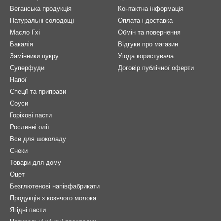
Веганська продукція
Контактна інформація
Натуральні солодощі
Оплата і доставка
Масло Гхі
Обмін та повернення
Бакалія
Відгуки про магазин
Замінники цукру
Угода користувача
Суперфуди
Договір публічної оферти
Напої
Спеції та приправи
Соуси
Горіхові пасти
Рослинні олії
Все для шоколаду
Снеки
Товари для дому
Оцет
Безглютенові напівфабрикати
Продукція з козячого молока
Ягідні пасти