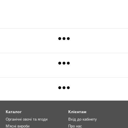
Каталог
Клієнтам
Органічні овочі та ягоди
Вхід до кабінету
М'ясні вироби
Про нас