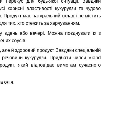
 перекус для будь-якої ситуації. Завдяки
сі корисні властивості кукурудзи та чудово
я. Продукт має натуральний склад і не містить
ля тих, хто стежить за харчуванням.
у вдень або вечері. Можна поєднувати їх з
ених соусів.
й, але й здоровий продукт. Завдяки спеціальній
і речовини кукурудзи. Придбати чипси Viand
родукт, який відповідає вимогам сучасного
а олія.