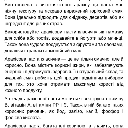
Виготовлена з високоякісного арахісу, ця паста має
ніжну текстуру та яскраво виражений горіховий смак.
Вона ідеально підходить для сніданку, десертів або як
інгредієнт для різних страв.
Використовуйте арахісову пасту класичну як намазку
для хліба або тостів, додавайте в йогурти або млинці.
Також вона чудово поєднується з фруктами та овочами,
додаючи стравам гармонійний смак.
Арахісова паста класична — це не тільки смачно, але й
корисно. Вона містить корисні жири, які забезпечують
енергію і підтримують здоров'я. Її натуральний склад та
чудовий смак роблять цей продукт відмінним вибором
для тих, хто хоче отримати максимум користі від
кожного продукту.
У складі арахісової пасти міститься вся група вітаміну
В, вітамін А, вітаміни РР і Є. Також в ній багато таких
корисних речовин, як йод, залізо, калій, фосфор і
фолієва кислота.
Арахісова паста багата клітковиною, а значить, вона