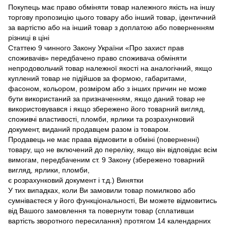
Покупець має право обміняти товар належного якість на іншу
торгову пропозицію цього товару або інший товар, ідентичний
за вартістю або на інший товар з доплатою або поверненням
різниці в ціні
Статтею 9 чинного Закону України «Про захист прав
споживачів» передбачено право споживача обміняти
непродовольчий товар належної якості на аналогічний, якщо
куплений товар не підійшов за формою, габаритами,
фасоном, кольором, розміром або з інших причин не може
бути використаний за призначенням, якщо даний товар не
використовувався і якщо збережено його товарний вигляд,
споживчі властивості, пломби, ярлики та розрахунковий
документ, виданий продавцем разом із товаром.
Продавець не має права відмовити в обміні (поверненні)
товару, що не включений до переліку, якщо він відповідає всім
вимогам, передбаченим ст. 9 Закону (збережено товарний
вигляд, ярлики, пломби,
є розрахунковий документ і т.д.) Винятки
У тих випадках, коли Ви замовили товар помилково або
сумніваєтеся у його функціональності, Ви можете відмовитись
від Вашого замовлення та повернути товар (сплативши
вартість зворотного пересилання) протягом 14 календарних