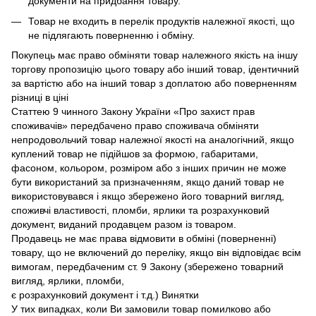
документи на придбання товару.
Товар не входить в перелік продуктів належної якості, що
не підлягають поверненню і обміну.
Покупець має право обміняти товар належного якість на іншу
торгову пропозицію цього товару або інший товар, ідентичний
за вартістю або на інший товар з доплатою або поверненням
різниці в ціні
Статтею 9 чинного Закону України «Про захист прав
споживачів» передбачено право споживача обміняти
непродовольчий товар належної якості на аналогічний, якщо
куплений товар не підійшов за формою, габаритами,
фасоном, кольором, розміром або з інших причин не може
бути використаний за призначенням, якщо даний товар не
використовувався і якщо збережено його товарний вигляд,
споживчі властивості, пломби, ярлики та розрахунковий
документ, виданий продавцем разом із товаром.
Продавець не має права відмовити в обміні (поверненні)
товару, що не включений до переліку, якщо він відповідає всім
вимогам, передбаченим ст. 9 Закону (збережено товарний
вигляд, ярлики, пломби,
є розрахунковий документ і т.д.) Винятки
У тих випадках, коли Ви замовили товар помилково або