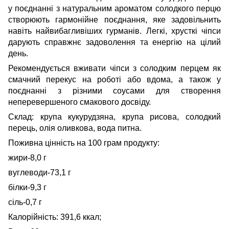
у поєднанні з натуральним ароматом солодкого перцю
створюють гармонійне поєднання, яке задовільнить
навіть найвибагливіших гурманів. Легкі, хрусткі чіпси
дарують справжнє задоволення та енергію на цілий
день.
Рекомендується вживати чіпси з солодким перцем як
смачний перекус на роботі або вдома, а також у
поєднанні з різними соусами для створення
неперевершеного смакового досвіду.
Склад: крупа кукурудзяна, крупа рисова, солодкий
перець, олія оливкова, вода питна.
Поживна цінність на 100 грам продукту:
жири-8,0 г
вуглеводи-73,1 г
білки-9,3 г
сіль-0,7 г
Калорійність: 391,6 ккал;