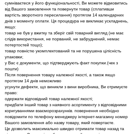
сумніваєтеся у його функціональності, Ви можете відмовитись
від Вашого замовлення та повернути товар (сплативши
вартість зворотного пересилання) протягом 14 календарних
днів з моменту оплати. Ця процедура не викликає ускладнень,
якщо:
товар не був у вжитку та зберіг свій товарний вигляд (не має
слідів використання, не порваний, не забруднений, немає
потертостей тощо);
товар повністю укомплектований та не порушена цілісність
упаковки;
у Вас є документи, що підтверджують факт покупки.(чек з
пошти)
Після повернення товару належної якості, а також якщо
протягом 14 днів неможливо
усунути дефекти, що виникли з вини виробника, Ви отримуєте
право:
одержати відповідний товар належної якості;
придбати інший товар з наявного асортименту з відповідними
коригуваннями взаєморозрахунків. повернення необхідно
повідомити по телефону менеджеру інтернет-магазину номер
Вашого замовлення або назву товару, який повертаєте.
Це дозволить максимально швидко отримати товар назад та