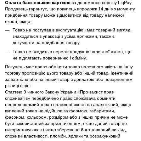
Оплата банківською карткою
за допомогою сервісу LiqPay.
Продавець гарантує, що покупець впродовж 14 днів з моменту
придбання товару може відмовитися від товару належної
якості, якщо:
Товар не поступав в експлуатацію і має товарний вигляд,
знаходиться в упаковці з усіма ярликами, також є
документи на придбання товару.
Товар не входить в перелік продуктів належної якості, що
не підлягають поверненню і обміну.
Покупець має право обміняти товар належного якість на іншу
торгову пропозицію цього товару або інший товар, ідентичний
за вартістю або на інший товар з доплатою або поверненням
різниці в ціні
Статтею 9 чинного Закону України «Про захист прав
споживачів» передбачено право споживача обміняти
непродовольчий товар належної якості на аналогічний, якщо
куплений товар не підійшов за формою, габаритами,
фасоном, кольором, розміром або з інших причин не може
бути використаний за призначенням, якщо даний товар не
використовувався і якщо збережено його товарний вигляд,
споживчі властивості, пломби, ярлики та розрахунковий