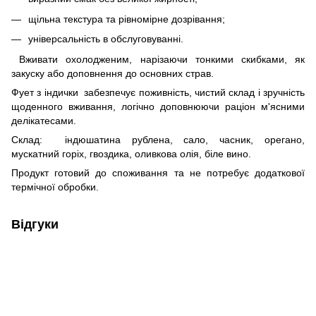
щільна текстура та рівномірне дозрівання;
універсальність в обслуговуванні.
Вживати охолодженим, нарізаючи тонкими скибками, як
закуску або доповнення до основних страв.
Фует з індички
забезпечує поживність, чистий склад і зручність
щоденного вживання, логічно доповнюючи раціон м'ясними
делікатесами.
Склад:
індюшатина рублена, сало, часник, орегано,
мускатний горіх, гвоздика, оливкова олія, біле вино.
Продукт готовий до споживання та не потребує додаткової
термічної обробки.
Відгуки