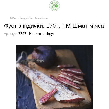
М'ясні вироби
Ковбаси
Фует з індички, 170 г, ТМ Шмат м'яса
Артикул:
7727
Написати відгук