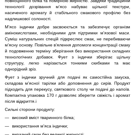
повноцінного білка та помірною жирністю. Завдяки традиційній
технології дозрівання м'ясо набуває щільної текстури,
насиченого аромату й стабільного смакового профілю без
надлишкової солоності.
М'ясо індички добре засвоюється та забезпечує організм
амінокислотами, необхідними для підтримки м'язової маси.
Суміш натуральних спецій підкреслює смак, не перебиваючи
м'ясну основу. Повільне в’ялення допомоги концентрації смаку
й подовженню терміну зберігання без використання складних
технологічних добавок. Фует з індички зберігає щільну
структуру, легко нарізається тонкими скибками та має
однорідний зріз.
Фует з індички зручний для подачі як самостійна закуска,
складова м'ясної тарілки або доповнення до сирів. Продукт
підходить для перекусу, святкового столу чи подачі до напоїв.
Компактна упаковка 170 г дозволяє зберегти свіжість і аромат
після відкриття.і
Сильні сторони продукту:
високий вміст тваринного білка;
використання м'яса індички;
виразний смак без великої жирності;