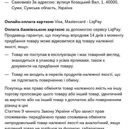
Самовивіз За адресою: вулиця Козацький Вал, 1, 40000,
Суми, Сумська область, Україна
Онлайн-оплата карткою
Visa, Mastercard - LiqPay
Оплата банківською карткою
за допомогою сервісу LiqPay.
Продавець гарантує, що покупець впродовж 14 днів з моменту
придбання товару може відмовитися від товару належної
якості, якщо:
Товар не поступав в експлуатацію і має товарний вигляд,
знаходиться в упаковці з усіма ярликами, також є
документи на придбання товару.
Товар не входить в перелік продуктів належної якості, що
не підлягають поверненню і обміну.
Покупець має право обміняти товар належного якість на іншу
торгову пропозицію цього товару або інший товар, ідентичний
за вартістю або на інший товар з доплатою або поверненням
різниці в ціні
Статтею 9 чинного Закону України «Про захист прав
споживачів» передбачено право споживача обміняти
непродовольчий товар належної якості на аналогічний, якщо
куплений товар не підійшов за формою, габаритами,