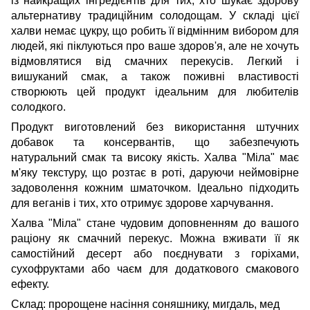
із найкращих інгредієнтів для тих, хто шукає здорову
альтернативу традиційним солодощам. У складі цієї
халви немає цукру, що робить її відмінним вибором для
людей, які піклуються про ваше здоров'я, але не хочуть
відмовлятися від смачних перекусів. Легкий і
вишуканий смак, а також поживні властивості
створюють цей продукт ідеальним для любителів
солодкого.
Продукт виготовлений без використання штучних
добавок та консервантів, що забезпечують
натуральний смак та високу якість. Халва "Міла" має
м'яку текстуру, що розтає в роті, даруючи неймовірне
задоволення кожним шматочком. Ідеально підходить
для веганів і тих, хто отримує здорове харчування.
Халва "Міла" стане чудовим доповненням до вашого
раціону як смачний перекус. Можна вживати її як
самостійний десерт або поєднувати з горіхами,
сухофруктами або чаєм для додаткового смакового
ефекту.
Склад: пророщене насіння соняшнику, мигдаль, мед