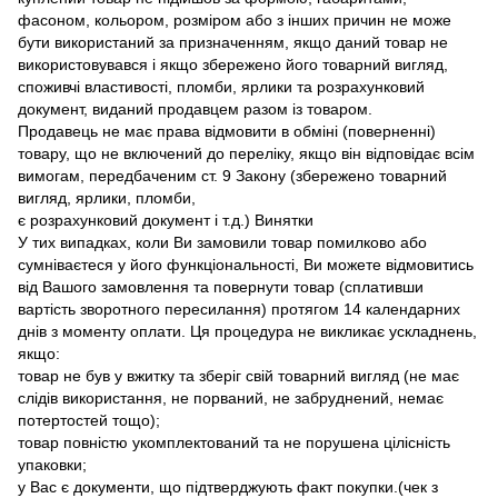
фасоном, кольором, розміром або з інших причин не може
бути використаний за призначенням, якщо даний товар не
використовувався і якщо збережено його товарний вигляд,
споживчі властивості, пломби, ярлики та розрахунковий
документ, виданий продавцем разом із товаром.
Продавець не має права відмовити в обміні (поверненні)
товару, що не включений до переліку, якщо він відповідає всім
вимогам, передбаченим ст. 9 Закону (збережено товарний
вигляд, ярлики, пломби,
є розрахунковий документ і т.д.) Винятки
У тих випадках, коли Ви замовили товар помилково або
сумніваєтеся у його функціональності, Ви можете відмовитись
від Вашого замовлення та повернути товар (сплативши
вартість зворотного пересилання) протягом 14 календарних
днів з моменту оплати. Ця процедура не викликає ускладнень,
якщо:
товар не був у вжитку та зберіг свій товарний вигляд (не має
слідів використання, не порваний, не забруднений, немає
потертостей тощо);
товар повністю укомплектований та не порушена цілісність
упаковки;
у Вас є документи, що підтверджують факт покупки.(чек з