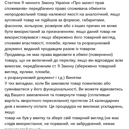
Статтею 9 чинного Закону України «Про захист прав
споживачів» передбачено право споживача обміняти
непродовольчий товар належної якості на аналогічний, якщо
куплений товар не підійшов за формою, габаритами,
фасоном, кольором, розміром або з інших причин не може
бути використаний за призначенням, якщо даний товар не
використовувався і якщо збережено його товарний вигляд,
споживчі властивості, пломби, ярлики та розрахунковий
документ, виданий продавцем разом із товаром.
Продавець не має права відмовити в обміні (поверненні)
товару, що не включений до переліку, якщо він відповідає всім
вимогам, передбаченим ст. 9 Закону (збережено товарний
вигляд, ярлики, пломби,
є розрахунковий документ і т.д.) Винятки
У тих випадках, коли Ви замовили товар помилково або
сумніваєтеся у його функціональності, Ви можете відмовитись
від Вашого замовлення та повернути товар (сплативши
вартість зворотного пересилання) протягом 14 календарних
днів з моменту оплати. Ця процедура не викликає ускладнень,
якщо:
товар не був у вжитку та зберіг свій товарний вигляд (не має
слідів використання, не порваний, не забруднений, немає