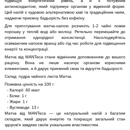
підвищує енергетичний рівень, а й є потужним
антиоксидантом, який підтримує організм у відмінній формі.
Цей напій є чудовою альтернативою каві та традиційним чаям,
надаючи приємну бадьорість без кофеїну.
Для приготування матча-напою розчиніть 1-2 чайні ложки
порошку у теплій воді або молоці. Ретельно перемішайте до
отримання однорідної консистенції. Насолоджуйтесь
освіжаючим напоєм вранці або під час роботи для підвищення
енергії та концентрації.
Матча від MANTeca стане відмінним доповненням до вашого
раціону. Вона не лише насичує організм корисними
елементами, а й дарує приємний смак та відчуття бадьорості.
Склад: пудра чайного листа Матча.
Поживна цінність на 100 г:
- Калорії: 60 ккал
- Білки: 1 г
- Жири: 1 г
- Вуглеводи: 13 г
Матча від MANTeca — це натуральний напій з багатим
складом, який дарує енергію та покращує загальний стан
здоров'я завдяки своїм унікальним властивостям.