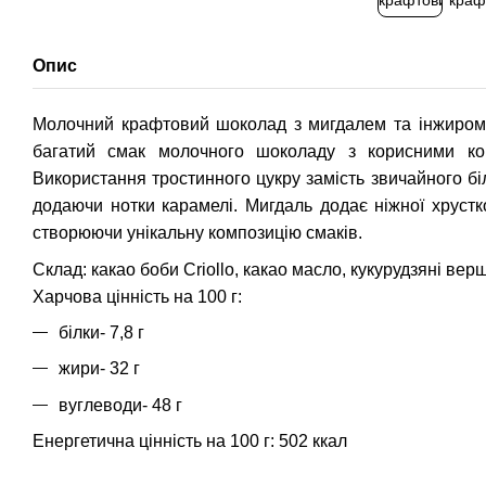
Опис
Молочний крафтовий шоколад з мигдалем та інжиром
багатий смак молочного шоколаду з корисними ко
Використання тростинного цукру замість звичайного біл
додаючи нотки карамелі. Мигдаль додає ніжної хрустко
створюючи унікальну композицію смаків.
Склад: какао боби Criollo, какао масло, кукурудзяні вер
Харчова цінність на 100 г:
білки- 7,8 г
жири- 32 г
вуглеводи- 48 г
Енергетична цінність на 100 г: 502 ккал