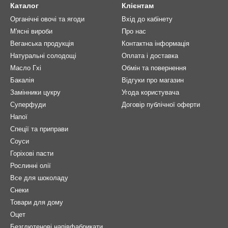
Каталог
Клієнтам
Органічні овочі та ягоди
Вхід до кабінету
М'ясні вироби
Про нас
Веганська продукція
Контактна інформація
Натуральні солодощі
Оплата і доставка
Масло Гхі
Обмін та повернення
Бакалія
Відгуки про магазин
Замінники цукру
Угода користувача
Суперфуди
Договір публічної оферти
Напої
Спеції та приправи
Соуси
Горіхові пасти
Рослинні олії
Все для шоколаду
Снеки
Товари для дому
Оцет
Безглютенові напівфабрикати