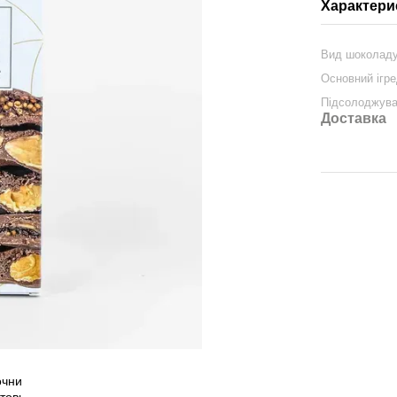
Характери
Вид шоколад
Основний ігре
Підсолоджув
Доставка