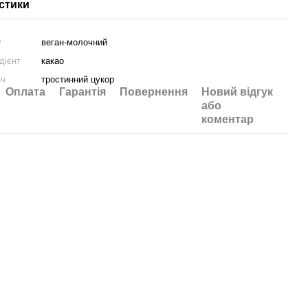
стики
у
веган-молочний
дієнт
какао
ач
тростинний цукор
Оплата
Гарантія
Повернення
Новий відгук
або
коментар