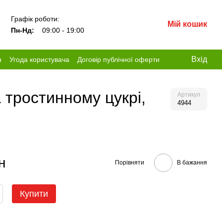
Графік роботи:
Мій кошик
Пн-Нд:
09:00 - 19:00
Вхід
н
Угода користувача
Договір публічної оферти
тростинному цукрі,
Артикул
4944
н
Порівняти
В бажання
Купити