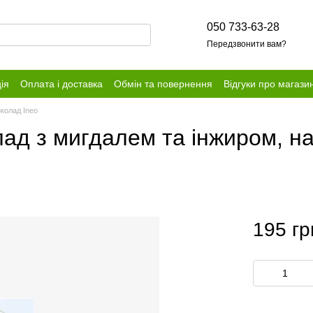
050 733-63-28
Передзвонити вам?
ія
Оплата і доставка
Обмін та повернення
Відгуки про магази
колад Ineo
д з мигдалем та інжиром, на 
195 гр