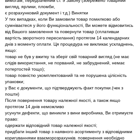
вимогам, передбаченим ст. 9 Закону (збережено товарний
вигляд, ярлики, пломби,
є розрахунковий документ і т.д.) Винятки
У тих випадках, коли Ви замовили товар помилково або
сумніваєтеся у його функціональності, Ви можете відмовитись
від Вашого замовлення та повернути товар (сплативши
вартість зворотного пересилання) протягом 14 календарних
днів з моменту оплати. Ця процедура не викликає ускладнень,
якщо:
товар не був у вжитку та зберіг свій товарний вигляд (не має
слідів використання, не порваний, не забруднений, немає
потертостей тощо);
товар повністю укомплектований та не порушена цілісність
упаковки;
у Вас є документи, що підтверджують факт покупки.(чек з
пошти)
Після повернення товару належної якості, а також якщо
протягом 14 днів неможливо
усунути дефекти, що виникли з вини виробника, Ви отримуєте
право:
одержати відповідний товар належної якості;
придбати інший товар з наявного асортименту з відповідними
коригуваннями взаєморозрахунків. повернення необхідно