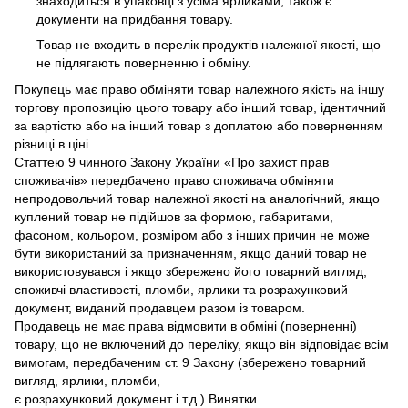
знаходиться в упаковці з усіма ярликами, також є
документи на придбання товару.
Товар не входить в перелік продуктів належної якості, що
не підлягають поверненню і обміну.
Покупець має право обміняти товар належного якість на іншу
торгову пропозицію цього товару або інший товар, ідентичний
за вартістю або на інший товар з доплатою або поверненням
різниці в ціні
Статтею 9 чинного Закону України «Про захист прав
споживачів» передбачено право споживача обміняти
непродовольчий товар належної якості на аналогічний, якщо
куплений товар не підійшов за формою, габаритами,
фасоном, кольором, розміром або з інших причин не може
бути використаний за призначенням, якщо даний товар не
використовувався і якщо збережено його товарний вигляд,
споживчі властивості, пломби, ярлики та розрахунковий
документ, виданий продавцем разом із товаром.
Продавець не має права відмовити в обміні (поверненні)
товару, що не включений до переліку, якщо він відповідає всім
вимогам, передбаченим ст. 9 Закону (збережено товарний
вигляд, ярлики, пломби,
є розрахунковий документ і т.д.) Винятки