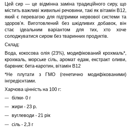
Цей сир — це відмінна заміна традиційного сиру, що
містить важливі живильні речовини, такі як вітамін B12,
який є перевагою для підтримки нервової системи та
здоров'я. Виготовлений без шкідливих добавок, він
стає ідеальним варіантом для тих, хто хоче
солоджуватися сиром без тваринних продуктів.
Склад:
Вода, кокосова олія (23%), модифікований крохмаль*,
крохмаль, морське сіль, аромат едам, екстракт оливи,
барвник: бета-каротин, вітамін B12
*Не плутати з ГМО (генетично модифікованими)
інгредієнтами.
Харчова цінність на 100 г:
білки- 0 г
жири - 23 р.
вуглеводи - 21 рік
сіль - 2,3 г