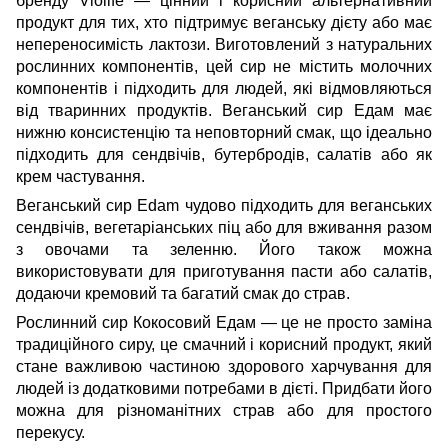
бренду Violife — цінний і корисний альтернативний
продукт для тих, хто підтримує веганську дієту або має
непереносимість лактози. Виготовлений з натуральних
рослинних компонентів, цей сир не містить молочних
компонентів і підходить для людей, які відмовляються
від тваринних продуктів. Веганський сир Едам має
нижню консистенцію та неповторний смак, що ідеально
підходить для сендвічів, бутербродів, салатів або як
крем частування.
Веганський сир Edam чудово підходить для веганських
сендвічів, вегетаріанських піц або для вживання разом
з овочами та зеленню. Його також можна
використовувати для приготування пасти або салатів,
додаючи кремовий та багатий смак до страв.
Рослинний сир Кокосовий Едам — це не просто заміна
традиційного сиру, це смачний і корисний продукт, який
стане важливою частиною здорового харчування для
людей із додатковими потребами в дієті. Придбати його
можна для різноманітних страв або для простого
перекусу.