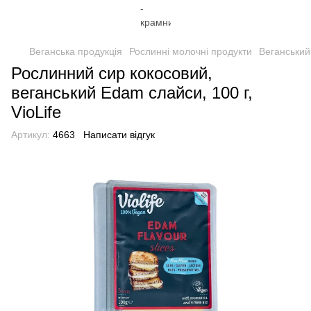
Веганська продукція
Рослинні молочні продукти
Веганський
Рослинний сир кокосовий,
веганський Edam слайси, 100 г,
VioLife
Артикул:
4663
Написати відгук