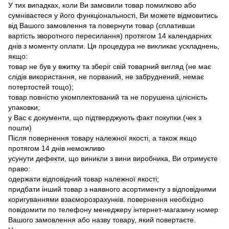
У тих випадках, коли Ви замовили товар помилково або
сумніваєтеся у його функціональності, Ви можете відмовитись
від Вашого замовлення та повернути товар (сплативши
вартість зворотного пересилання) протягом 14 календарних
днів з моменту оплати. Ця процедура не викликає ускладнень,
якщо:
товар не був у вжитку та зберіг свій товарний вигляд (не має
слідів використання, не порваний, не забруднений, немає
потертостей тощо);
товар повністю укомплектований та не порушена цілісність
упаковки;
у Вас є документи, що підтверджують факт покупки.(чек з
пошти)
Після повернення товару належної якості, а також якщо
протягом 14 днів неможливо
усунути дефекти, що виникли з вини виробника, Ви отримуєте
право:
одержати відповідний товар належної якості;
придбати інший товар з наявного асортименту з відповідними
коригуваннями взаєморозрахунків. повернення необхідно
повідомити по телефону менеджеру інтернет-магазину номер
Вашого замовлення або назву товару, який повертаєте.