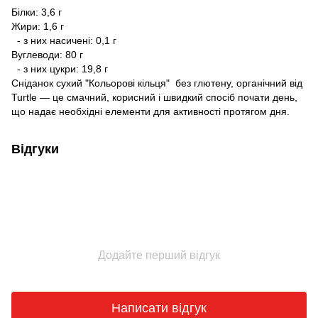
Білки: 3,6 г
Жири: 1,6 г
- з них насичені: 0,1 г
Вуглеводи: 80 г
- з них цукри: 19,8 г
Сніданок сухий "Кольорові кільця" без глютену, органічний від
Turtle — це смачний, корисний і швидкий спосіб почати день,
що надає необхідні елементи для активності протягом дня.
Відгуки
Додайте перший відгук
Написати відгук