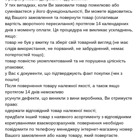
У тих випадках, коли Ви замовили товар помилково або
сумніваєтеся у його функціональності, Ви можете відмовитись
від Вашого замовлення та повернути товар (сплативши
вартість зворотного пересилання) протягом 14 календарних
днів з моменту оплати. Ця процедура не викликає ускладнень,
якщо:
товар не був у вжитку та зберіг свій товарний вигляд (не має
слідів використання, не порваний, не забруднений, немає
потертостей тощо);
товар повністю укомплектований та не порушена цілісність
упаковки;
у Вас є документи, що підтверджують факт покупки.(чек з
пошти)
Після повернення товару належної якості, а також якщо
протягом 14 днів неможливо
усунути дефекти, що виникли з вини виробника, Ви отримуєте
право:
одержати відповідний товар належної якості;
придбати інший товар з наявного асортименту з відповідними
коригуваннями взаєморозрахунків. повернення необхідно
повідомити по телефону менеджеру інтернет-магазину номер
Вашого замовлення або назву товару, який повертаєте.