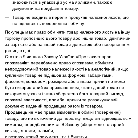
знаходиться в упаковці з усіма ярликами, також є
документи на придбання товару.
Товар не входить в перелік продуктів належної якості, що
не підлягають поверненню і обміну.
Покупець має право обміняти товар належного якість на іншу
торгову пропозицію цього товару або інший товар, ідентичний
за вартістю або на інший товар з доплатою або поверненням
різниці в ціні
Статтею 9 чинного Закону України «Про захист прав
споживачів» передбачено право споживача обміняти
непродовольчий товар належної якості на аналогічний, якщо
куплений товар не підійшов за формою, габаритами,
фасоном, кольором, розміром або з інших причин не може
бути використаний за призначенням, якщо даний товар не
використовувався і якщо збережено його товарний вигляд,
споживчі властивості, пломби, ярлики та розрахунковий
документ, виданий продавцем разом із товаром.
Продавець не має права відмовити в обміні (поверненні)
товару, що не включений до переліку, якщо він відповідає всім
вимогам, передбаченим ст. 9 Закону (збережено товарний
вигляд, ярлики, пломби,
є розрахунковий документ і т.д.) Винятки