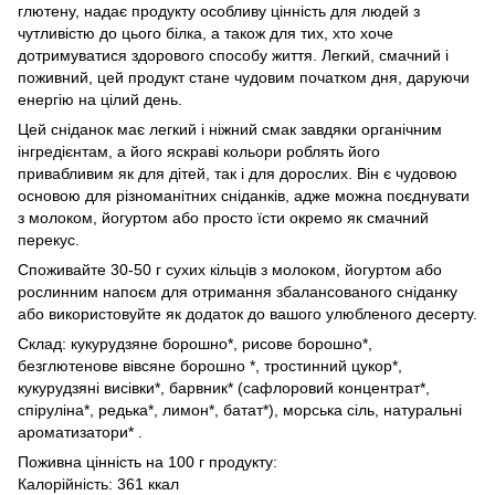
глютену, надає продукту особливу цінність для людей з
чутливістю до цього білка, а також для тих, хто хоче
дотримуватися здорового способу життя. Легкий, смачний і
поживний, цей продукт стане чудовим початком дня, даруючи
енергію на цілий день.
Цей сніданок має легкий і ніжний смак завдяки органічним
інгредієнтам, а його яскраві кольори роблять його
привабливим як для дітей, так і для дорослих. Він є чудовою
основою для різноманітних сніданків, адже можна поєднувати
з молоком, йогуртом або просто їсти окремо як смачний
перекус.
Споживайте 30-50 г сухих кільців з молоком, йогуртом або
рослинним напоєм для отримання збалансованого сніданку
або використовуйте як додаток до вашого улюбленого десерту.
Склад: кукурудзяне борошно*, рисове борошно*,
безглютенове вівсяне борошно *, тростинний цукор*,
кукурудзяні висівки*, барвник* (сафлоровий концентрат*,
спіруліна*, редька*, лимон*, батат*), морська сіль, натуральні
ароматизатори* .
Поживна цінність на 100 г продукту:
Калорійність: 361 ккал