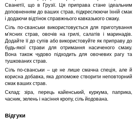
Сванетії, що в Грузії. Ця приправа стане ідеальним
доповненням до ваших страв, підкреслюючи їхній смак
і додаючи відтінок справжнього кавказького смаку.
Сіль по-сванськи використовується для приготування
м'ясних страв, овочів на грилі, салатів і маринадів.
Додайте її до супів або використовуйте як приправу до
будь-якої страви для отримання насиченого смаку.
Вона також чудово підходить для овочевих рагу та
тушкованих страв.
Сіль по-сванськи – це не лише смачна спеція, але й
корисна добавка, яка допоможе створити неповторний
смак ваших страв.
Склад: зіра, перець кайенський, куркума, паприка,
часник, зелень і насіння кропу, сіль йодована.
Відгуки