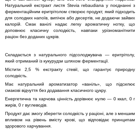
Натуральний екстракт листя Stevia rebaudiana у поєднанні з
ферментаційним еритрітолом створює продукт, який підходить
для солодких напоїв, випічок або десертів, не додаючи зайвих
калорій. Смак ванілі надає легку ароматичну нотку, що
доповнює класичну солодкість, навпаки урізноманітнити
раціон без доданих цукрів.
Складається з натурального підсолоджувача — еритрітолу,
який отриманий із кукурудзи шляхом ферментації.
Містити 2,5 % екстракту стевії, що гарантує природну
солодкість.
Має натуральний ароматизатор «ваніль», що підсилює
смакові відчуття без додавання класичного цукру.
Енергетична та харчова цінність дорівнює нулю — 0 ккал, 0 г
жирів, 0 г вуглеводів.
Продукт дає змогу зберегти солодкість у раціоні, але з меншим
впливом на рівень вмісту крові, що відповідає принципам
здорового харчування.