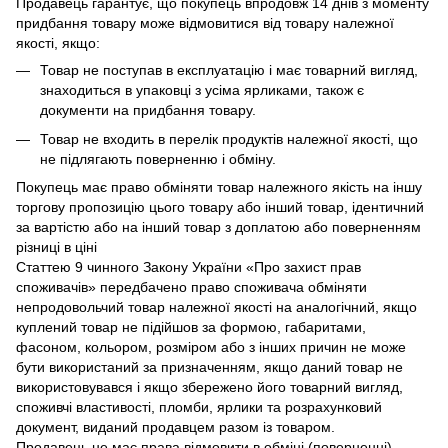
Продавець гарантує, що покупець впродовж 14 днів з моменту
придбання товару може відмовитися від товару належної
якості, якщо:
Товар не поступав в експлуатацію і має товарний вигляд,
знаходиться в упаковці з усіма ярликами, також є
документи на придбання товару.
Товар не входить в перелік продуктів належної якості, що
не підлягають поверненню і обміну.
Покупець має право обміняти товар належного якість на іншу
торгову пропозицію цього товару або інший товар, ідентичний
за вартістю або на інший товар з доплатою або поверненням
різниці в ціні
Статтею 9 чинного Закону України «Про захист прав
споживачів» передбачено право споживача обміняти
непродовольчий товар належної якості на аналогічний, якщо
куплений товар не підійшов за формою, габаритами,
фасоном, кольором, розміром або з інших причин не може
бути використаний за призначенням, якщо даний товар не
використовувався і якщо збережено його товарний вигляд,
споживчі властивості, пломби, ярлики та розрахунковий
документ, виданий продавцем разом із товаром.
Продавець не має права відмовити в обміні (поверненні)