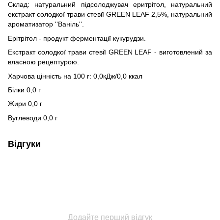
Склад: натуральний підсолоджувач еритрітол, натуральний
екстракт солодкої трави стевії GREEN LEAF 2,5%, натуральний
ароматизатор ''Ваніль''.
Ерітрітол - продукт ферментації кукурудзи.
Екстракт солодкої трави стевії GREEN LEAF - виготовлений за
власною рецептурою.
Харчова цінність на 100 г: 0,0кДж/0,0 ккал
Білки 0,0 г
Жири 0,0 г
Вуглеводи 0,0 г
Відгуки
Додайте перший відгук