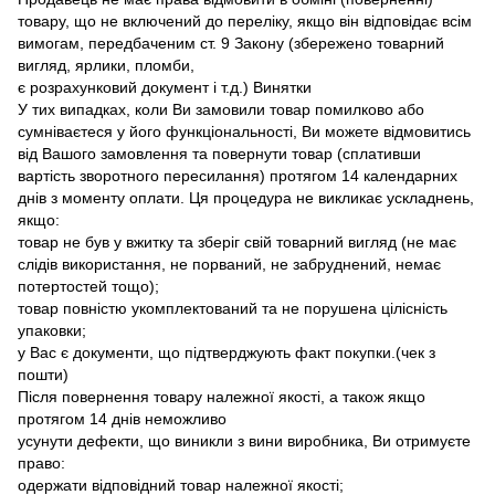
товару, що не включений до переліку, якщо він відповідає всім
вимогам, передбаченим ст. 9 Закону (збережено товарний
вигляд, ярлики, пломби,
є розрахунковий документ і т.д.) Винятки
У тих випадках, коли Ви замовили товар помилково або
сумніваєтеся у його функціональності, Ви можете відмовитись
від Вашого замовлення та повернути товар (сплативши
вартість зворотного пересилання) протягом 14 календарних
днів з моменту оплати. Ця процедура не викликає ускладнень,
якщо:
товар не був у вжитку та зберіг свій товарний вигляд (не має
слідів використання, не порваний, не забруднений, немає
потертостей тощо);
товар повністю укомплектований та не порушена цілісність
упаковки;
у Вас є документи, що підтверджують факт покупки.(чек з
пошти)
Після повернення товару належної якості, а також якщо
протягом 14 днів неможливо
усунути дефекти, що виникли з вини виробника, Ви отримуєте
право:
одержати відповідний товар належної якості;