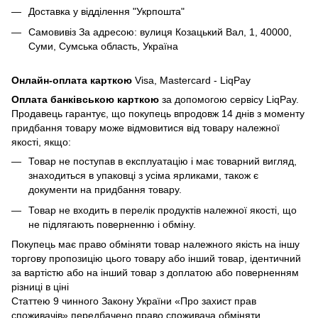
Доставка у відділення "Укрпошта"
Самовивіз За адресою: вулиця Козацький Вал, 1, 40000,
Суми, Сумська область, Україна
Онлайн-оплата карткою
Visa, Mastercard - LiqPay
Оплата банківською карткою
за допомогою сервісу LiqPay.
Продавець гарантує, що покупець впродовж 14 днів з моменту
придбання товару може відмовитися від товару належної
якості, якщо:
Товар не поступав в експлуатацію і має товарний вигляд,
знаходиться в упаковці з усіма ярликами, також є
документи на придбання товару.
Товар не входить в перелік продуктів належної якості, що
не підлягають поверненню і обміну.
Покупець має право обміняти товар належного якість на іншу
торгову пропозицію цього товару або інший товар, ідентичний
за вартістю або на інший товар з доплатою або поверненням
різниці в ціні
Статтею 9 чинного Закону України «Про захист прав
споживачів» передбачено право споживача обміняти