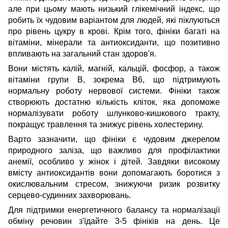
але при цьому мають низький глікемічний індекс, що
робить їх чудовим варіантом для людей, які піклуються
про рівень цукру в крові. Крім того, фініки багаті на
вітаміни, мінерали та антиоксиданти, що позитивно
впливають на загальний стан здоров'я.
Вони містять калій, магній, кальцій, фосфор, а також
вітаміни групи B, зокрема B6, що підтримують
нормальну роботу нервової системи. Фініки також
створюють достатню кількість кліток, яка допоможе
нормалізувати роботу шлунково-кишкового тракту,
покращує травлення та знижує рівень холестерину.
Варто зазначити, що фініки є чудовим джерелом
природного заліза, що важливо для профілактики
анемії, особливо у жінок і дітей. Завдяки високому
вмісту антиоксидантів вони допомагають боротися з
окислювальним стресом, знижуючи ризик розвитку
серцево-судинних захворювань.
Для підтримки енергетичного балансу та нормалізації
обміну речовин з'їдайте 3-5 фініків на день. Це