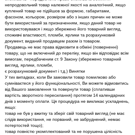
непродовольчий товар належної якості на аналогічний, якщо
куплений товар не підійшов за формою, габаритами,
фасоном, кольором, розміром або з інших причин не може
бути використаний за призначенням, якщо даний товар не
використовувався і якщо збережено його товарний вигляд,
споживчі властивості, пломби, ярлики та розрахунковий
документ, виданий продавцем разом із товаром.
Продавець не має права відмовити в обміні (поверненні)
товару, що не включений до переліку, якщо він відповідає всім
вимогам, передбаченим ст. 9 Закону (збережено товарний
вигляд, ярлики, пломби,
є розрахунковий документ і т.д.) Винятки
У тих випадках, коли Ви замовили товар помилково або
сумніваєтеся у його функціональності, Ви можете відмовитись
від Вашого замовлення та повернути товар (сплативши
вартість зворотного пересилання) протягом 14 календарних
днів з моменту оплати. Ця процедура не викликає ускладнень,
якщо:
товар не був у вжитку та зберіг свій товарний вигляд (не має
слідів використання, не порваний, не забруднений, немає
потертостей тощо);
товар повністю укомплектований та не порушена цілісність