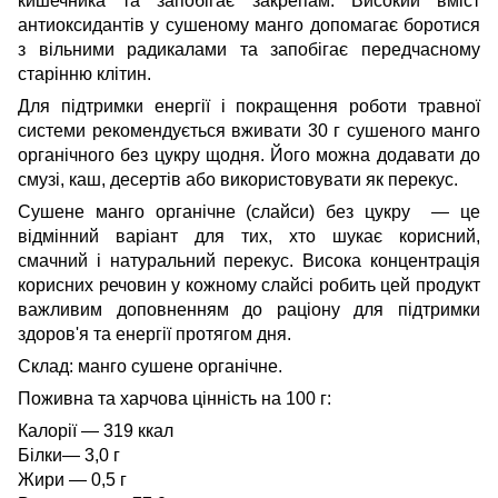
кишечника та запобігає закрепам. Високий вміст
антиоксидантів у сушеному манго допомагає боротися
з вільними радикалами та запобігає передчасному
старінню клітин.
Для підтримки енергії і покращення роботи травної
системи рекомендується вживати 30 г сушеного манго
органічного без цукру щодня. Його можна додавати до
смузі, каш, десертів або використовувати як перекус.
Сушене манго органічне (слайси) без цукру — це
відмінний варіант для тих, хто шукає корисний,
смачний і натуральний перекус. Висока концентрація
корисних речовин у кожному слайсі робить цей продукт
важливим доповненням до раціону для підтримки
здоров'я та енергії протягом дня.
Склад: манго сушене органічне.
Поживна та харчова цінність на 100 г:
Калорії — 319 ккал
Білки— 3,0 г
Жири — 0,5 г