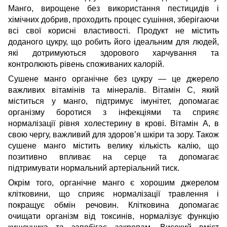
Манго, вирощене без використання пестицидів і
хімічних добрив, проходить процес сушіння, зберігаючи
всі свої корисні властивості. Продукт не містить
доданого цукру, що робить його ідеальним для людей,
які дотримуються здорового харчування та
контролюють рівень споживаних калорій.
Сушене манго органічне без цукру — це джерело
важливих вітамінів та мінералів. Вітамін C, який
міститься у манго, підтримує імунітет, допомагає
організму боротися з інфекціями та сприяє
нормалізації рівня холестерину в крові. Вітамін A, в
свою чергу, важливий для здоров’я шкіри та зору. Також
сушене манго містить велику кількість калію, що
позитивно впливає на серце та допомагає
підтримувати нормальний артеріальний тиск.
Окрім того, органічне манго є хорошим джерелом
клітковини, що сприяє нормалізації травлення і
покращує обмін речовин. Клітковина допомагає
очищати організм від токсинів, нормалізує функцію