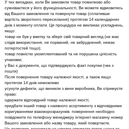
У тих випадках, коли Ви замовили товар помилково або
сумніваєтеся у його функціональності, Ви можете відмовитись
від Вашого замовлення та повернути товар (сплативши
вартість зворотного пересилання) протягом 14 календарних
днів з моменту оплати. Ця процедура не викликає ускладнень,
якщо:
товар не був у вжитку та зберіг свій товарний вигляд (не має
слідів використання, не порваний, не забруднений, немає
потертостей тощо);
товар повністю укомплектований та не порушена цілісність
упаковки;
у Вас є документи, що підтверджують факт покупки.(чек з
пошти)
Після повернення товару належної якості, а також якщо
протягом 14 днів неможливо
усунути дефекти, що виникли з вини виробника, Ви отримуєте
право:
одержати відповідний товар належної якості;
придбати інший товар з наявного асортименту з відповідними
коригуваннями взаєморозрахунків. повернення необхідно
повідомити по телефону менеджеру інтернет-магазину номер
Вашого замовлення або назву товару, який повертаєте.
Це дозволить максимально швидко отримати товар назад та