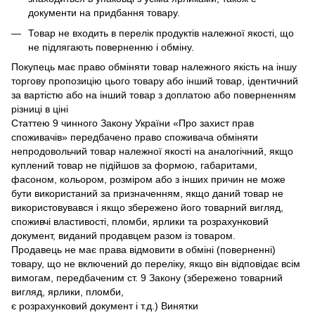
документи на придбання товару.
Товар не входить в перелік продуктів належної якості, що
не підлягають поверненню і обміну.
Покупець має право обміняти товар належного якість на іншу
торгову пропозицію цього товару або інший товар, ідентичний
за вартістю або на інший товар з доплатою або поверненням
різниці в ціні
Статтею 9 чинного Закону України «Про захист прав
споживачів» передбачено право споживача обміняти
непродовольчий товар належної якості на аналогічний, якщо
куплений товар не підійшов за формою, габаритами,
фасоном, кольором, розміром або з інших причин не може
бути використаний за призначенням, якщо даний товар не
використовувався і якщо збережено його товарний вигляд,
споживчі властивості, пломби, ярлики та розрахунковий
документ, виданий продавцем разом із товаром.
Продавець не має права відмовити в обміні (поверненні)
товару, що не включений до переліку, якщо він відповідає всім
вимогам, передбаченим ст. 9 Закону (збережено товарний
вигляд, ярлики, пломби,
є розрахунковий документ і т.д.) Винятки